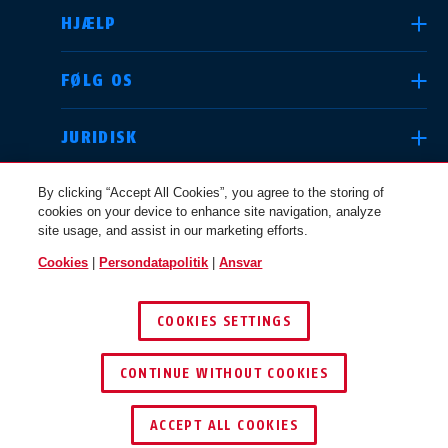
HJÆLP
Deutschland
United Kingdom
FØLG OS
JURIDISK
International
USA
By clicking “Accept All Cookies”, you agree to the storing of
cookies on your device to enhance site navigation, analyze
site usage, and assist in our marketing efforts.
Canada
Cookies
|
Persondatapolitik
|
Ansvar
Österreich
EN
FR
DANMARK
COOKIES SETTINGS
© 2026 ABUS
Nederland
Polska
CONTINUE WITHOUT COOKIES
ACCEPT ALL COOKIES