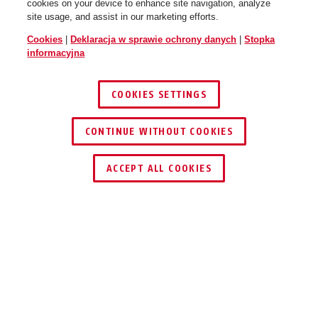
cookies on your device to enhance site navigation, analyze
site usage, and assist in our marketing efforts.
Cookies
|
Deklaracja w sprawie ochrony danych
|
Stopka
informacyjna
COOKIES SETTINGS
CONTINUE WITHOUT COOKIES
ZNAJDŹ DYSTRYBUTORA
ACCEPT ALL COOKIES
UŻYCIE I ZASTOSOWANIE
DO POBRANIA