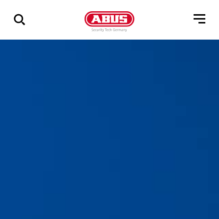
Pokaż
wszystkie
wyniki