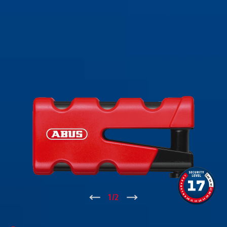
↑
1
/
2
↓