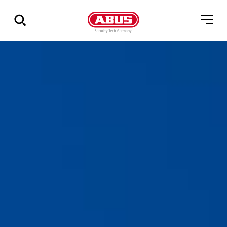
Zeige
alle
Ergebnisse