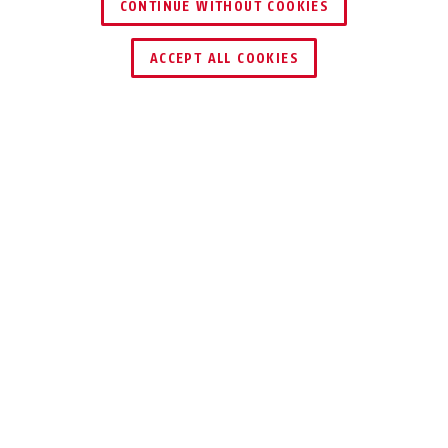
CONTINUE WITHOUT COOKIES
HÄNDLER FINDEN
ACCEPT ALL COOKIES
Beschreibung
GRANIT™ SLEDG 77
STARKER SCHUTZ
FÜR IHR BIKE
Das GRANIT™ Sledg 77 verkörpert die
Quintessenz des ABUS Sicherheits-Know-
hows. Einmal angebracht, fährt ohne