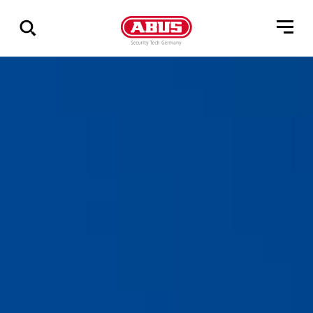
Zeige
alle
Ergebnisse