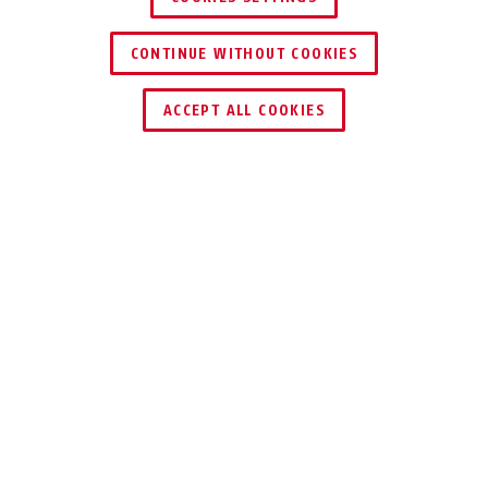
CONTINUE WITHOUT COOKIES
SCHLÜSSEL­SERVICE
HÄNDLER FINDEN
ACCEPT ALL COOKIES
Beschreibung
BORDO GRANIT™ 6500KA
FAHRRADSICHERHEIT
AUF HOHEM
NIVEAU