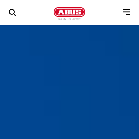
Zeige
alle
Ergebnisse