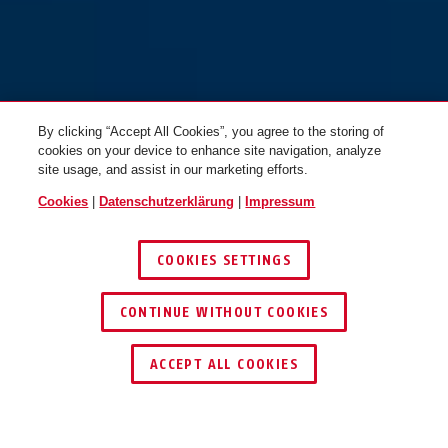
BORDO™ 6000K/90 schwarz +
Halter SH
By clicking “Accept All Cookies”, you agree to the storing of
cookies on your device to enhance site navigation, analyze
site usage, and assist in our marketing efforts.
Cookies
|
Datenschutzerklärung
|
Impressum
COOKIES SETTINGS
CONTINUE WITHOUT COOKIES
SCHLÜSSEL­SERVICE
HÄNDLER FINDEN
ACCEPT ALL COOKIES