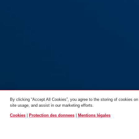
By clicking “Accept All Cookies”, you agree to the storing of cookies on
site usage, and assist in our marketing efforts.
115/100
TOUTES LES VARIANTES
Cookies
|
Protection des donnees
|
Mentions légales