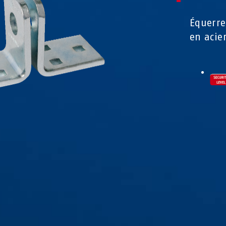
Équerre
en acie