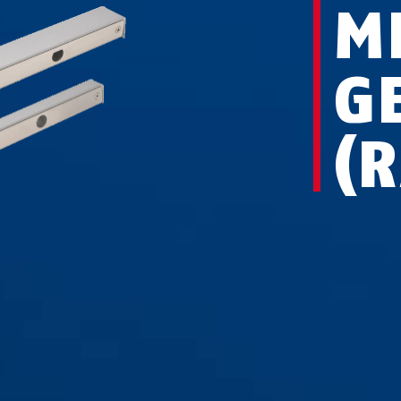
M
G
(