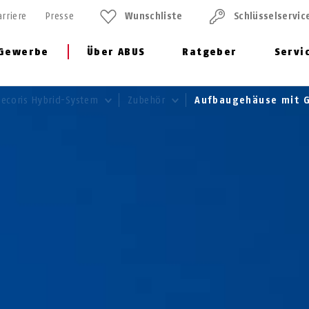
arriere
Presse
Wunschliste
Schlüssel­servic
Gewerbe
Über ABUS
Ratgeber
Servi
Secoris Hybrid-System
Zubehör
Aufbaugehäuse mit 