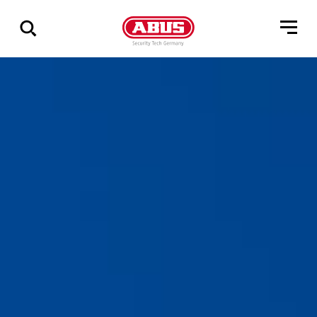
Zeige
alle
Ergebnisse