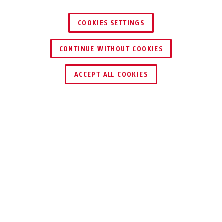
COOKIES SETTINGS
CONTINUE WITHOUT COOKIES
HÄNDLER FINDEN
ACCEPT ALL COOKIES
TEILEN
Beschreibung
VT4000B
Mit einem Lötverteiler sorgen Sie für eine
übersichtliche Verdrahtung. Vor allem bei der