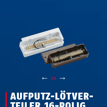
↑
1
/
5
↓
AUF­PUTZ-LÖT­VER­
TEI­LER 16-POLIG