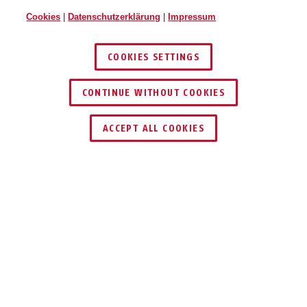
Cookies
|
Datenschutzerklärung
|
Impressum
COOKIES SETTINGS
CONTINUE WITHOUT COOKIES
HÄNDLER FINDEN
ACCEPT ALL COOKIES
TEILEN
Beschreibung
HLT612
HOHE STABILITÄT