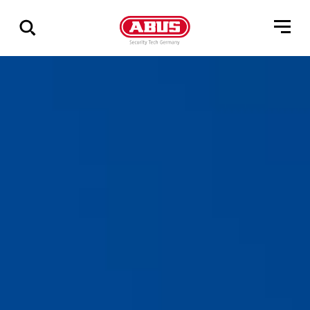
Zeige
alle
Ergebnisse