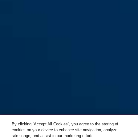
HLT612 für Haustüren in F1:
HLT612 für Haustüren in F1:
Aluminium
Aluminium (beidseitig Türgriff)
(Griffplatte/Türgriff)
HLT612 für Haustüren in F2:
HLT612 für Haustüren in F2:
Neusilber (beidseitig Türgriff)
Neusilber (Griffplatte/Türgriff)
By clicking “Accept All Cookies”, you agree to the storing of
cookies on your device to enhance site navigation, analyze
site usage, and assist in our marketing efforts.