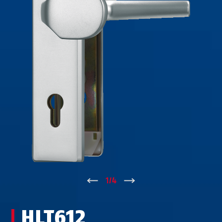
↑
1
/
4
↓
HLT612