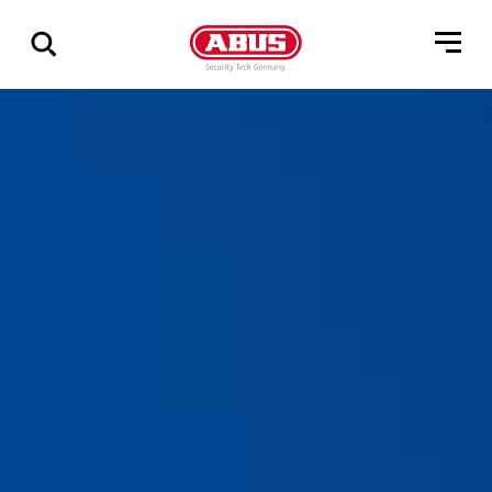
Zeige
alle
Ergebnisse