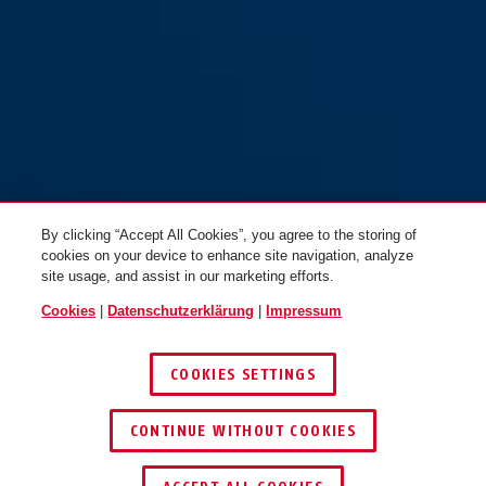
KKZS700 für
KKZS700 für
Wohnungsabschlusstüren in
Wohnungsabschlusstüren in
F2: Neusilber (beidseitig
F2: Neusilber
Türgriff)
(Griffplatte/Türgriff)
By clicking “Accept All Cookies”, you agree to the storing of
cookies on your device to enhance site navigation, analyze
site usage, and assist in our marketing efforts.
Cookies
|
Datenschutzerklärung
|
Impressum
COOKIES SETTINGS
KKZS700 für
KKZS700 für
CONTINUE WITHOUT COOKIES
Wohnungsabschlusstüren in
Wohnungsabschlusstüren in
HÄNDLER FINDEN
F3: Messing
F4: Bronze (Griffplatte/