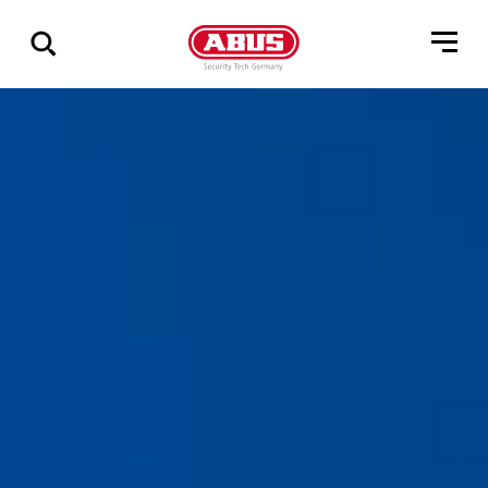
Zeige
alle
Ergebnisse