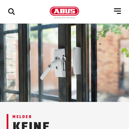
Zeige
alle
Ergebnisse
MELDER
KEINE