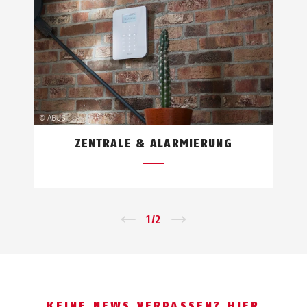
ZENTRALE & ALARMIERUNG
←
1
/
2
→
KEINE NEWS VERPASSEN? HIER