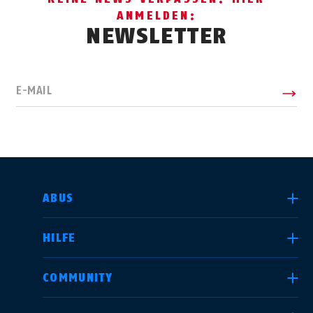
ANMELDEN:
NEWSLETTER
E-MAIL
LAND AUSWÄHLEN
ABUS
HILFE
Deutschland
United Kingdom
COMMUNITY