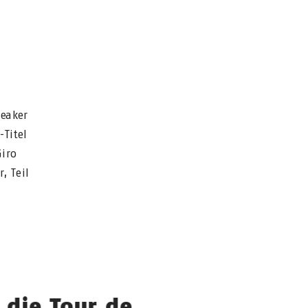
eaker
Titel
Giro
, Teil
 die Tour de