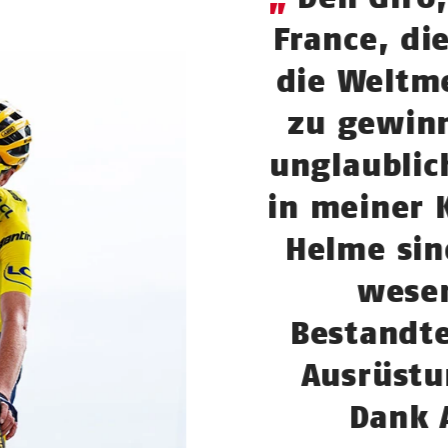
France, di
die Weltme
zu gewin
unglaubli
in meiner K
Helme sin
wesen
Bestandte
Ausrüstu
Dank 