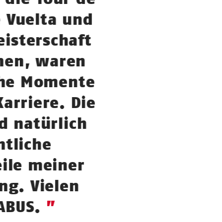
e Vuelta und
isterschaft
nen, waren
che Momente
arriere. Die
d natürlich
tliche
ile meiner
ng. Vielen
ABUS.