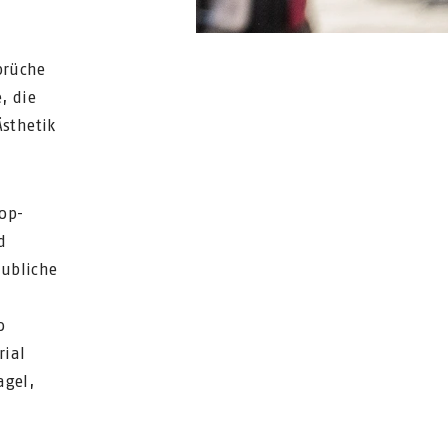
prüche
, die
sthetik
op-
d
aubliche
o
rial
agel,