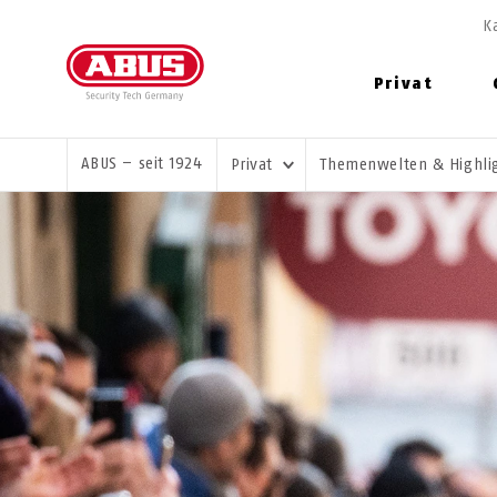
K
Privat
SIE SIND HIER:
ABUS – seit 1924
Privat
Themenwelten & Highli