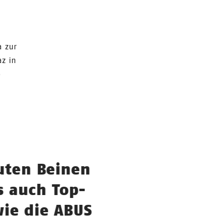
a zur
az in
o
ten Beinen
s auch Top-
wie die ABUS