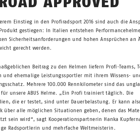
ROAD APPROVED
erem Einstieg in den Profiradsport 2016 sind auch die Ans
Produkt gestiegen: In Italien entstehen Performancehelme
en Sicherheitsanforderungen und hohen Ansprüchen an Ä
icht gerecht werden.
aßgeblichen Beitrag zu den Helmen liefern Profi-Teams, T
n und ehemalige Leistungssportler mit ihrem Wissens- un
ngsschatz. Mehrere 100.000 Rennkilometer sind das ungl
 für unsere ABUS Helme. „Ein Profi trainiert täglich. Die
lien, die er testet, sind unter Dauerbelastung. Er kann als
k über alle möglichen Situationen geben, denen das Mate
tzt sein wird“, sagt Kooperationspartnerin Hanka Kupfern
ge Radsportlerin und mehrfache Weltmeisterin.