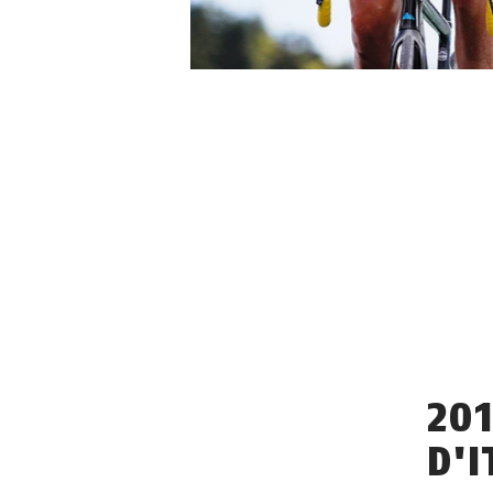
20
D'I