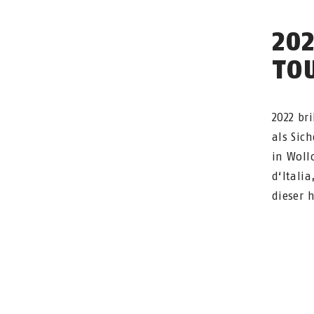
202
TO
2022 br
als Sic
in Woll
d‘Itali
dieser 