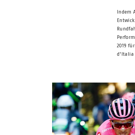
Indem A
Entwick
Rundfah
Perform
2019 fü
d'Itali