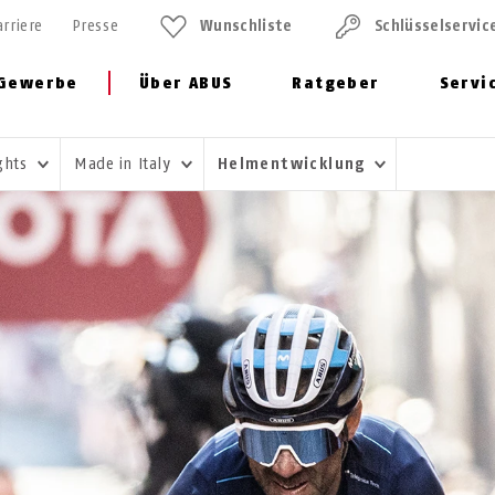
arriere
Presse
Wunschliste
Schlüssel­servic
Gewerbe
Über ABUS
Ratgeber
Servi
ghts
Made in Italy
Helmentwicklung