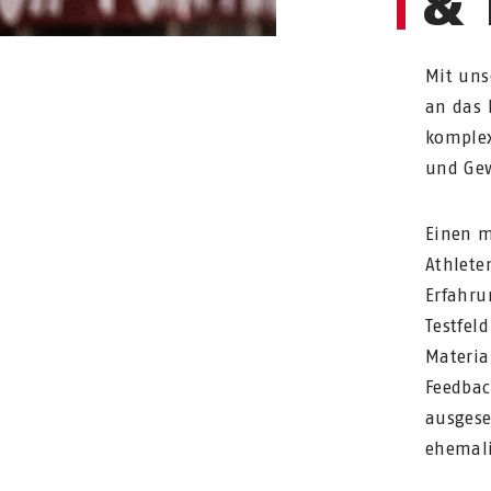
& 
Mit uns
an das 
komplex
und Gew
Einen m
Athlete
Erfahru
Testfeld
Materia
Feedbac
ausgese
ehemali