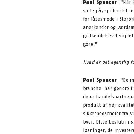
Paul Spencer
: "Når 
stole på, spiller det 
for låsesmede i Storb
anerkender og værdsæ
godkendelsesstemplet 
gøre."
Hvad er det egentlig 
Paul Spencer
: "De m
branche, har generelt
de er handelspartnere
produkt af høj kvalite
sikkerhedschefer fra v
byer. Disse beslutning
løsninger, de invest