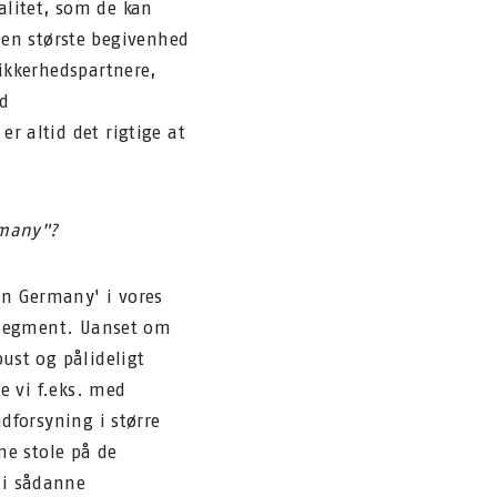
alitet, som de kan
 den største begivenhed
ikkerhedspartnere,
ed
r altid det rigtige at
rmany"?
in Germany' i vores
dssegment. Uanset om
ust og pålideligt
e vi f.eks. med
dforsyning i større
ne stole på de
 i sådanne