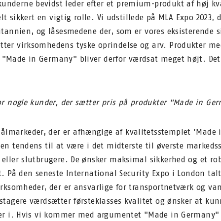
kunderne bevidst leder efter et premium-produkt af høj kv
helt sikkert en vigtig rolle. Vi udstillede på MLA Expo 2023,
ritannien, og låsesmedene der, som er vores eksisterende s
tter virksomhedens tyske oprindelse og arv. Produkter m
"Made in Germany" bliver derfor værdsat meget højt. Det e
for nogle kunder, der sætter pris på produkter "Made in Ge
ålmarkeder, der er afhængige af kvalitetsstemplet 'Made 
 en tendens til at være i det midterste til øverste marke
 eller slutbrugere. De ønsker maksimal sikkerhed og et rob
t. På den seneste International Security Expo i London talt
irksomheder, der er ansvarlige for transportnetværk og van
stagere værdsætter førsteklasses kvalitet og ønsker at kun
erer i. Hvis vi kommer med argumentet "Made in Germany"