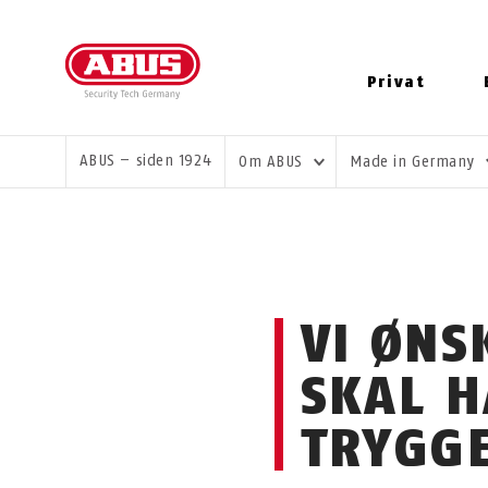
Privat
DU ER HER:
ABUS – siden 1924
Om ABUS
Made in Germany
VI ØNS
SKAL H
TRYGGE