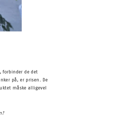
, forbinder de det
nker på, er prisen. De
duktet måske alligevel
n?