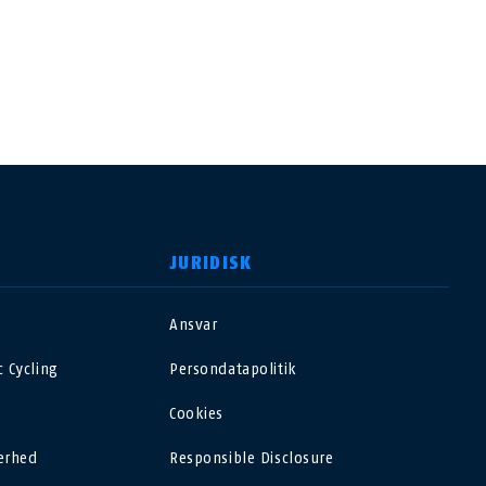
JURIDISK
Ansvar
USA
 Cycling
Persondatapolitik
Polska
Cookies
erhed
Responsible Disclosure
España