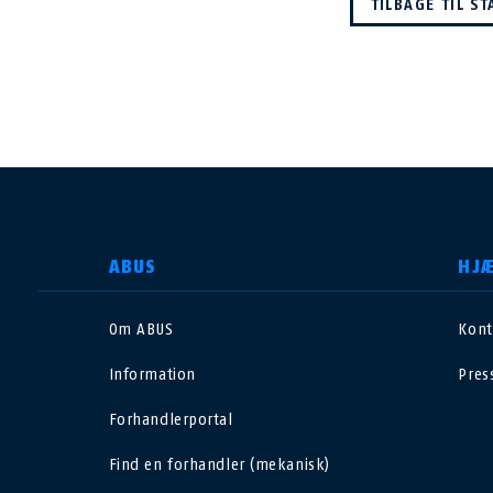
TILBAGE TIL S
VÆLG DIT LAND
ABUS
HJ
Om ABUS
Kont
Deutschland
U
Information
Pres
Canada
Ö
Forhandlerportal
EN
FR
Find en forhandler (mekanisk)
Italia
B