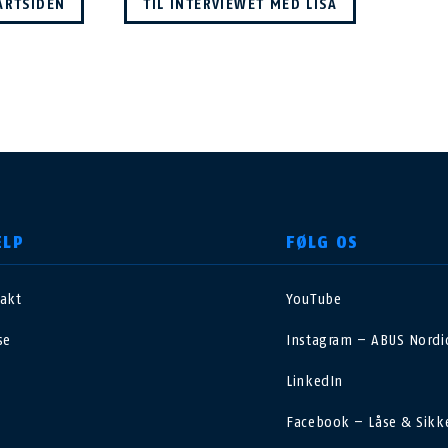
TARTSIDEN
TIL INTERVIEWET MED LISA
ÆLP
FØLG OS
akt
YouTube
nited Kingdom
International
se
Instagram – ABUS Nordic
sterreich
Nederland
LinkedIn
Facebook – Låse & Sikk
elgië
Schweiz