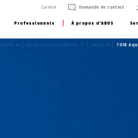
Carrière
Demande de contact
Professionnels
À propos d'ABUS
Se
striels
Configurateur de cadenas
Laiton
70IB Aq