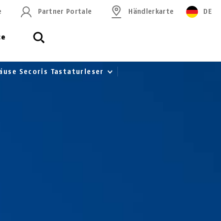
e
Partner Portale
Händlerkarte
DE
ce
use Secoris Tastaturleser