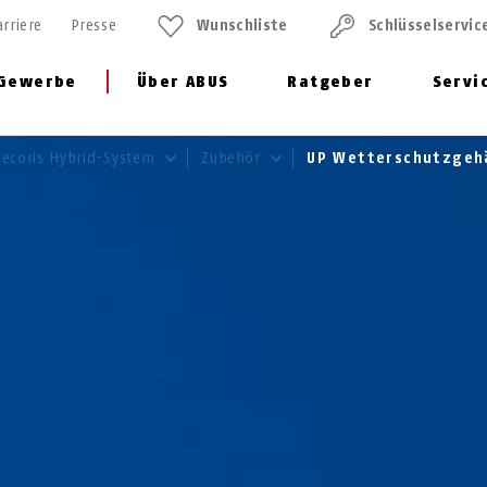
arriere
Presse
Wunschliste
Schlüssel­servic
Gewerbe
Über ABUS
Ratgeber
Servi
Secoris Hybrid-System
Zubehör
UP Wetterschutzgehä