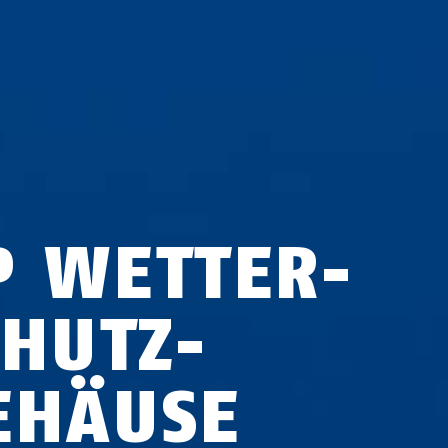
P WETTER­
CHUTZ­
EHÄUSE