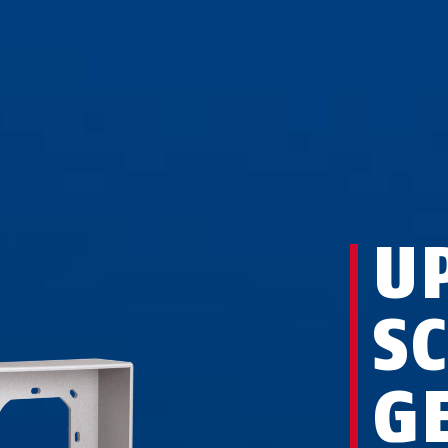
U
S
G