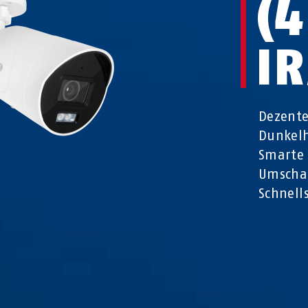
(
I
Dezente
Dunkelh
Smarte 
Umschal
Schnell