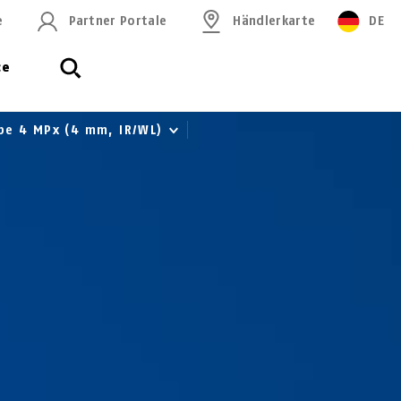
e
Partner Portale
Händlerkarte
DE
ce
ube 4 MPx (4 mm, IR/WL)