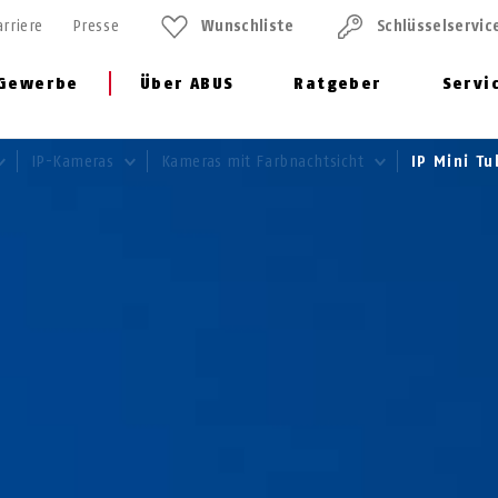
arriere
Presse
Wunschliste
Schlüssel­servic
Gewerbe
Über ABUS
Ratgeber
Servi
IP-Kameras
Kameras mit Farbnachtsicht
IP Mini T