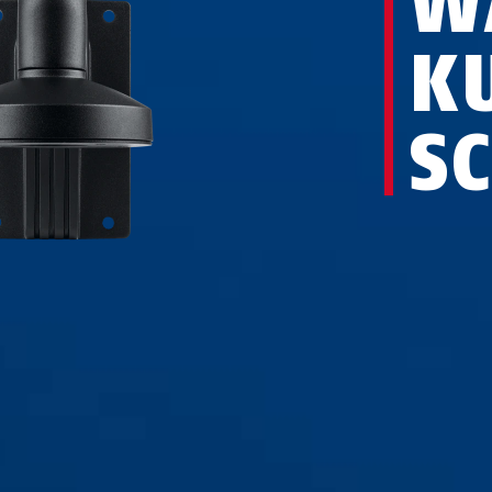
W
K
S