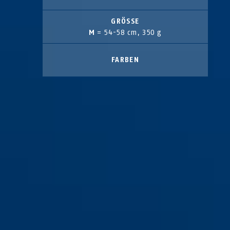
GRÖSSE
M
= 54-58 cm, 350 g
FARBEN