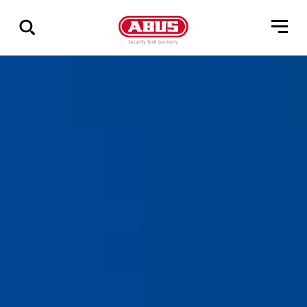
Zeige
alle
Ergebnisse