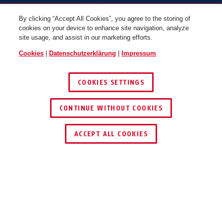
By clicking “Accept All Cookies”, you agree to the storing of
cookies on your device to enhance site navigation, analyze
site usage, and assist in our marketing efforts.
Hyban 3.0 powder blue M
off white
Hyban 3.0 powder blue L
volcano titan
Cookies
|
Datenschutzerklärung
|
Impressum
COOKIES SETTINGS
CONTINUE WITHOUT COOKIES
HÄNDLER FINDEN
ACCEPT ALL COOKIES
Hyban 3.0 powder coral S
powder coral
Hyban 3.0 powder coral M
velvet black
TEILEN
Beschreibung