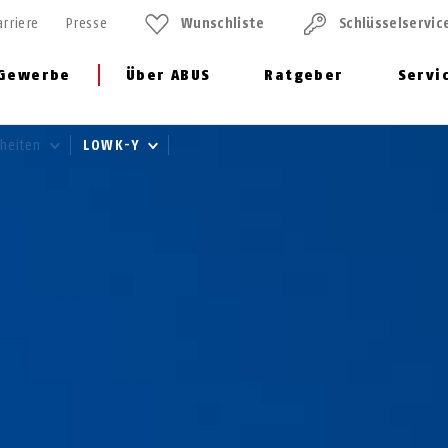
arriere
Presse
Wunschliste
Schlüssel­servic
Gewerbe
Über ABUS
Ratgeber
Servi
heiten
LOWK-Y