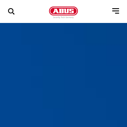
Zeige
alle
Ergebnisse