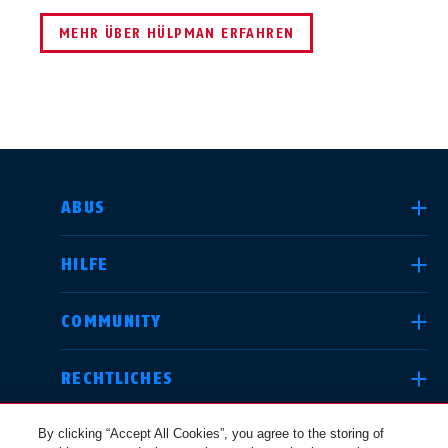
MEHR ÜBER HÜLPMAN ERFAHREN
LAND AUSWÄHLEN
ABUS
HILFE
Deutschland
United Kingdom
COMMUNITY
RECHTLICHES
International
USA
By clicking “Accept All Cookies”, you agree to the storing of