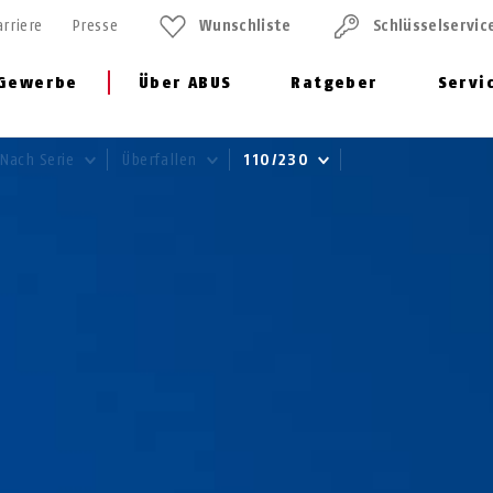
arriere
Presse
Wunschliste
Schlüssel­servic
Gewerbe
Über ABUS
Ratgeber
Servi
Nach Serie
Überfallen
110/230