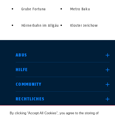
Grube Fortuna
Metro Baku
Hörnerbahn im Allgäu
Kloster Jerichow
LAND AUSWÄHLEN
ABUS
HILFE
Deutschland
United Kingdom
COMMUNITY
RECHTLICHES
International
USA
By clicking “Accept All Cookies”, you agree to the storing of