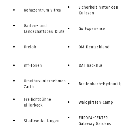
Sicherheit hinter den
Rehazentrum Vitrea
Kulissen
Garten- und
Go Experience
Landschaftsbau Klute
Prelok
OM Deutschland
mf-folien
DAT Backhus
Omnibusunternehmen
Breitenbach-Hydraulik
Zarth
Freilichtbühne
Waldpiraten-Camp
Billerbeck
EUROPA-CENTER
Stadtwerke Lingen
Gateway Gardens