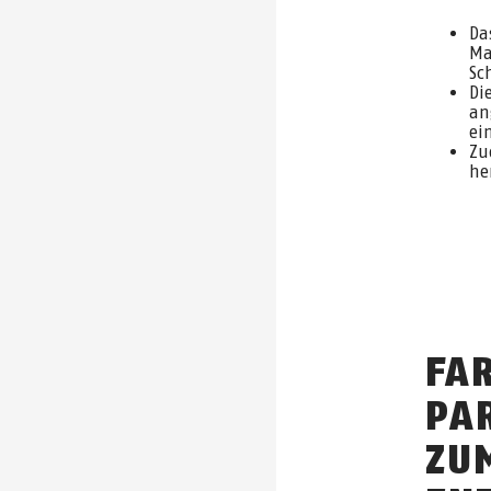
Da
Ma
Sc
Di
an
ei
Zu
he
FA
PA
ZU