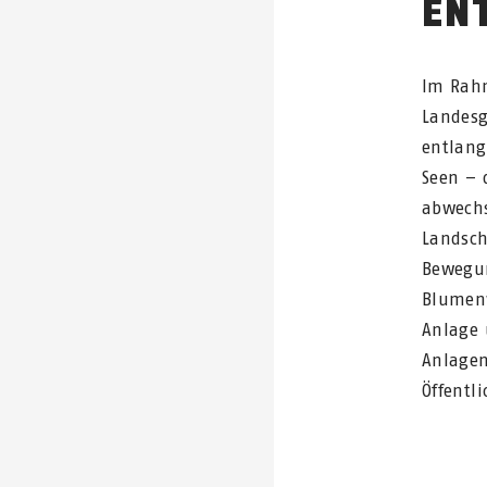
EN
Im Rah
Landesg
entlang
Seen – 
abwechs
Landsch
Bewegun
Blumenw
Anlage 
Anlagen
Öffentl