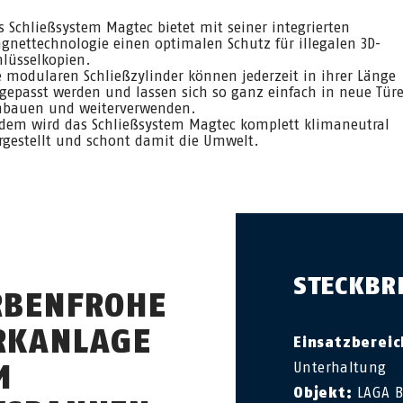
s Schließsystem Magtec bietet mit seiner integrierten
gnettechnologie einen optimalen Schutz für illegalen 3D-
hlüsselkopien.
e modularen Schließzylinder können jederzeit in ihrer Länge
gepasst werden und lassen sich so ganz einfach in neue Tür
nbauen und weiterverwenden.
dem wird das Schließsystem Magtec komplett klimaneutral
rgestellt und schont damit die Umwelt.
STECKBR
RBENFROHE
RKANLAGE
Einsatzbereic
M
Unterhaltung
Objekt:
LAGA B