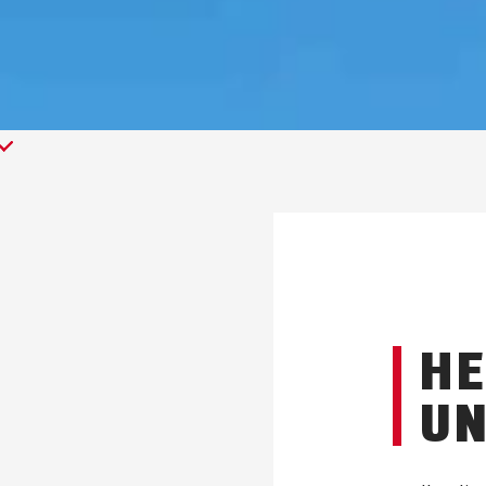
HE
UN