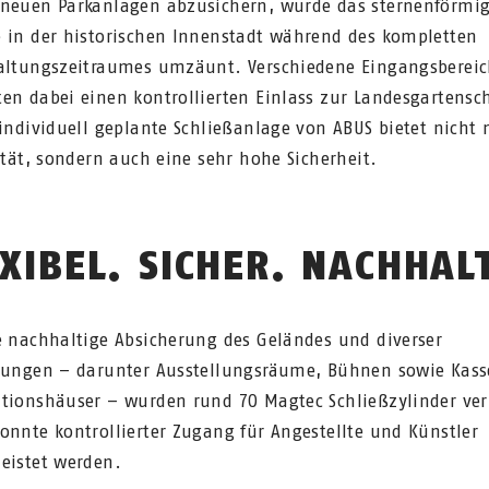
neuen Parkanlagen abzusichern, wurde das sternenförmi
 in der historischen Innenstadt während des kompletten
altungszeitraumes umzäunt. Verschiedene Eingangsberei
en dabei einen kontrollierten Einlass zur Landesgartensc
 individuell geplante Schließanlage von ABUS bietet nicht 
lität, sondern auch eine sehr hohe Sicherheit.
XIBEL. SICHER. NACHHAL
e nachhaltige Absicherung des Geländes und diverser
tungen – darunter Ausstellungsräume, Bühnen sowie Kas
tionshäuser – wurden rund 70 Magtec Schließzylinder ver
onnte kontrollierter Zugang für Angestellte und Künstler
eistet werden.