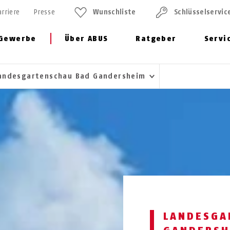
arriere
Presse
Wunschliste
Schlüssel­servic
Gewerbe
Über ABUS
Ratgeber
Servi
andesgartenschau Bad Gandersheim
LANDESGA