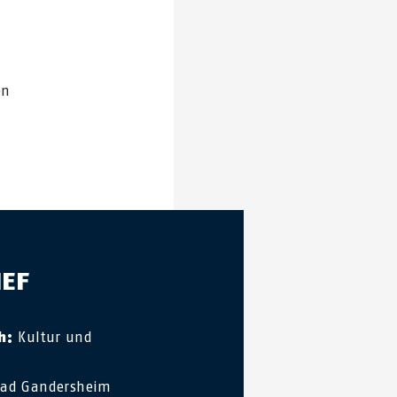
en
IEF
h:
Kultur und
ad Gandersheim