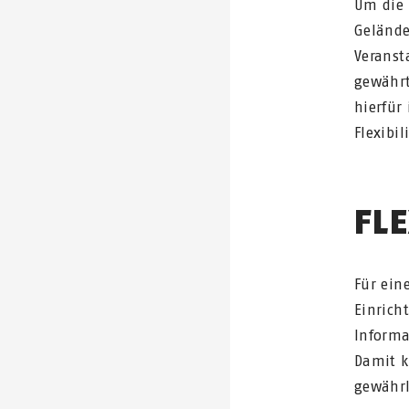
Um die 
Gelände
Veranst
gewährt
hierfür
Flexibi
FLE
Für ein
Einrich
Informa
Damit k
gewährl