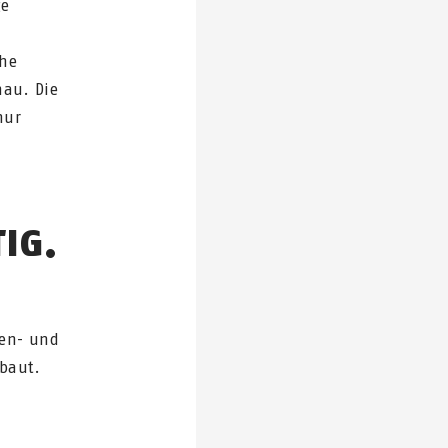
ge
che
hau. Die
nur
TIG.
sen- und
baut.