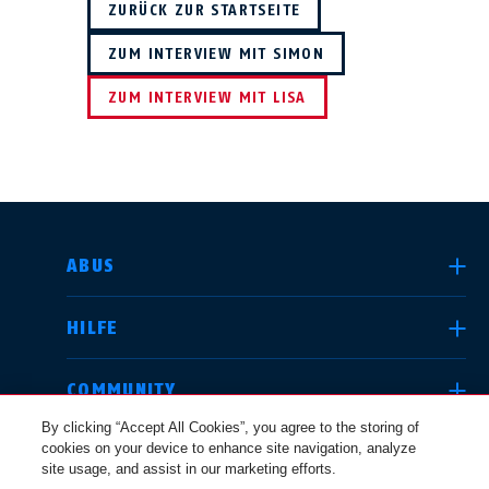
ZURÜCK ZUR STARTSEITE
ZUM INTERVIEW MIT SIMON
ZUM INTERVIEW MIT LISA
LAND AUSWÄHLEN
ABUS
HILFE
Deutschland
United Kingdom
COMMUNITY
By clicking “Accept All Cookies”, you agree to the storing of
cookies on your device to enhance site navigation, analyze
RECHTLICHES
site usage, and assist in our marketing efforts.