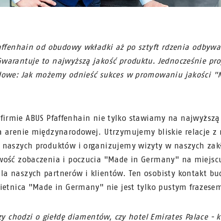
affenhain od obudowy wkładki aż po sztyft rdzenia odbyw
arantuje to najwyższą jakość produktu. Jednocześnie proj
dowe: Jak możemy odnieść sukces w promowaniu jakości 
firmie ABUS Pfaffenhain nie tylko stawiamy na najwyższą 
a arenie międzynarodowej. Utrzymujemy bliskie relacje z
 naszych produktów i organizujemy wizyty w naszych zak
wość zobaczenia i poczucia "Made in Germany" na miejscu
 naszych partnerów i klientów. Ten osobisty kontakt bud
ietnica "Made in Germany" nie jest tylko pustym frazese
zy chodzi o giełdę diamentów, czy hotel Emirates Palace - 