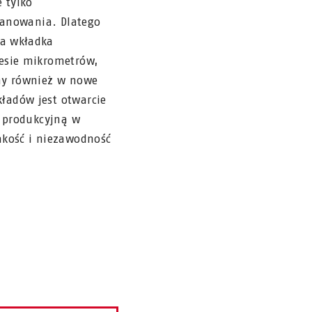
 tylko
planowania. Dlatego
da wkładka
resie mikrometrów,
emy również w nowe
ładów jest otwarcie
ę produkcyjną w
akość i niezawodność