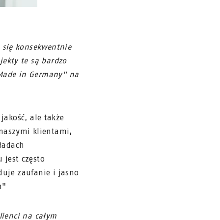
a się konsekwentnie
ekty te są bardzo
"Made in Germany" na
jakość, ale także
 naszymi klientami,
ładach
 jest często
uje zaufanie i jasno
m"
klienci na całym