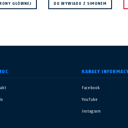
RONY GŁÓWNEJ
DO WYWIADU Z SIMONEM
MOC
KANAŁY INFORMAC
akt
Facebook
nited Kingdom
International
is
YouTube
sterreich
Nederland
Instagram
elgië
Schweiz