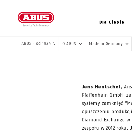
Dla Ciebie
JESTEŚ TUTAJ:
ABUS - od 1924 r.
O ABUS
Made in Germany
Jens Hentschel,
Are
Pfaffenhain GmbH, za
systemy zamknięć "Ma
opuszczeniu produkcji
Diamond Exchange w D
zespołu w 2012 roku,