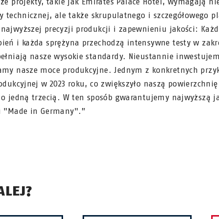
e projekty, takie jak Emirates Palace Hotel, wymagają nie
zy technicznej, ale także skrupulatnego i szczegółowego 
najwyższej precyzji produkcji i zapewnieniu jakości: Każ
pień i każda sprężyna przechodzą intensywne testy w zak
spełniają nasze wysokie standardy. Nieustannie inwestuj
zamy nasze moce produkcyjne. Jednym z konkretnych przyk
rodukcyjnej w 2023 roku, co zwiększyło naszą powierzchni
 o jedną trzecią. W ten sposób gwarantujemy najwyższą j
ci "Made in Germany".”
ALEJ?