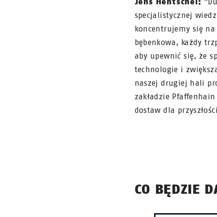
Jens Hentschel:
"Duż
specjalistycznej wied
koncentrujemy się na 
bębenkowa, każdy trz
aby upewnić się, że 
technologie i zwięks
naszej drugiej hali p
zakładzie Pfaffenhain
dostaw dla przyszłoś
CO BĘDZIE D