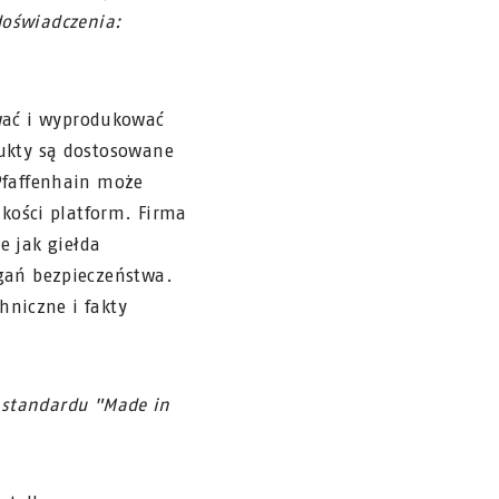
doświadczenia:
ować i wyprodukować
ukty są dostosowane
Pfaffenhain może
kości platform. Firma
e jak giełda
gań bezpieczeństwa.
hniczne i fakty
e standardu "Made in