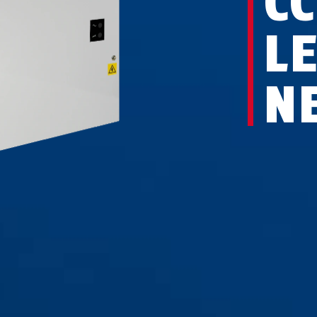
C
L
NE