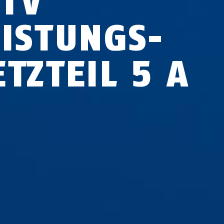
CTV
EISTUNGS­
TZ­TEIL 5 A