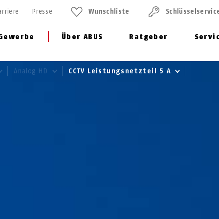
arriere
Presse
Wunschliste
Schlüssel­servic
Gewerbe
Über ABUS
Ratgeber
Servi
Analog HD
CCTV Leistungsnetzteil 5 A