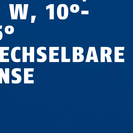
5 W, 10°-
5°
ECHSELBARE
INSE