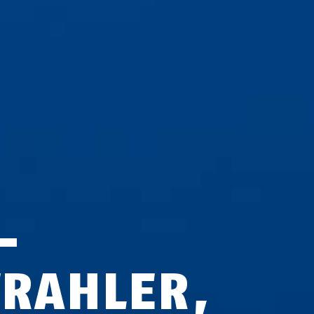
-
TRAHLER,