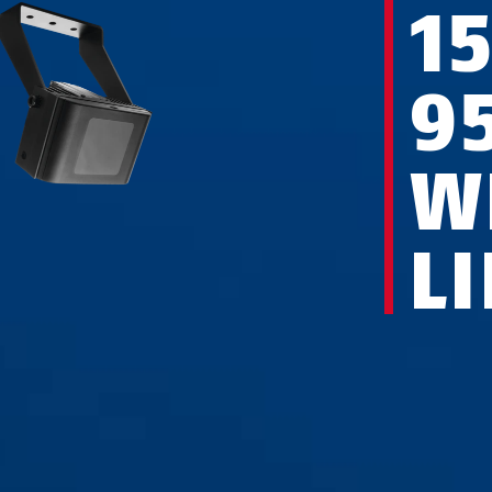
1
9
W
L