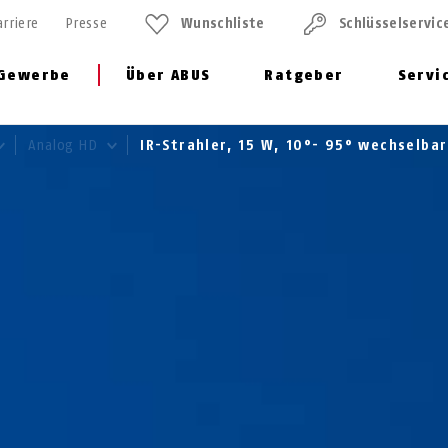
arriere
Presse
Wunschliste
Schlüssel­servic
Gewerbe
Über ABUS
Ratgeber
Servi
Analog HD
IR-Strahler, 15 W, 10°- 95° wechselba