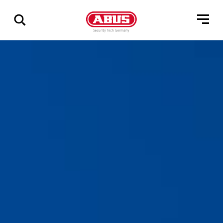
Zeige
alle
Ergebnisse