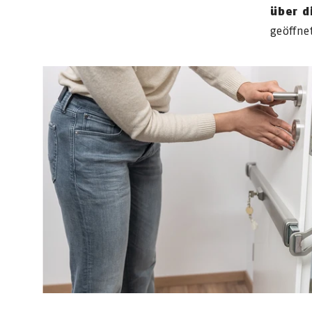
über d
geöffne