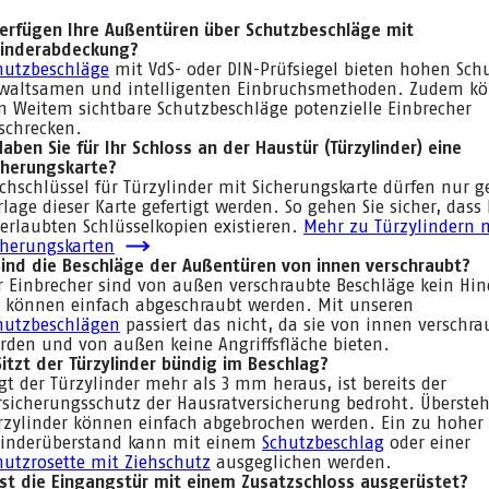
erfügen Ihre Außentüren über Schutzbeschläge mit
linderabdeckung?
hutzbeschläge
mit VdS- oder DIN-Prüfsiegel bieten hohen Sch
waltsamen und intelligenten Einbruchsmethoden. Zudem k
n Weitem sichtbare Schutzbeschläge potenzielle Einbrecher
schrecken.
Haben Sie für Ihr Schloss an der Haustür (Türzylinder) eine
cherungskarte?
chschlüssel für Türzylinder mit Sicherungskarte dürfen nur 
rlage dieser Karte gefertigt werden. So gehen Sie sicher, dass
erlaubten Schlüsselkopien existieren.
Mehr zu Türzylindern 
cherungskarten
Sind die Beschläge der Außentüren von innen verschraubt?
r Einbrecher sind von außen verschraubte Beschläge kein Hin
e können einfach abgeschraubt werden. Mit unseren
hutzbeschlägen
passiert das nicht, da sie von innen verschra
rden und von außen keine Angriffsfläche bieten.
Sitzt der Türzylinder bündig im Beschlag?
gt der Türzylinder mehr als 3 mm heraus, ist bereits der
rsicherungsschutz der Hausratversicherung bedroht. Überste
rzylinder können einfach abgebrochen werden. Ein zu hoher
linderüberstand kann mit einem
Schutzbeschlag
oder einer
hutzrosette mit Ziehschutz
ausgeglichen werden.
Ist die Eingangstür mit einem Zusatzschloss ausgerüstet?