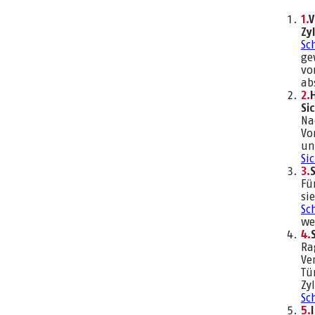
V
Zy
Sc
ge
vo
ab
Si
Na
Vo
un
Si
Fü
si
Sc
we
Ra
Ve
Tü
Zy
Sc