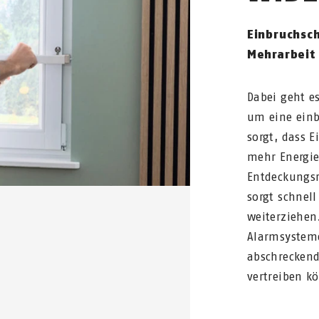
Einbruchsc
Mehrarbeit 
Dabei geht e
um eine ein
sorgt, dass 
mehr Energie
Entdeckungsr
sorgt schnel
weiterziehen
Alarmsystem
abschreckend
vertreiben k