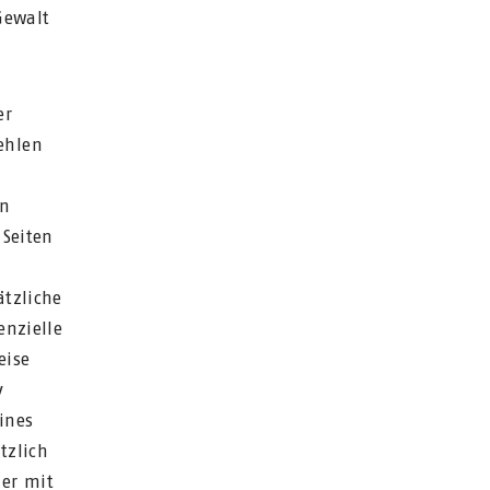
Gewalt
er
ehlen
on
 Seiten
ätzliche
enzielle
eise
v
ines
tzlich
der mit