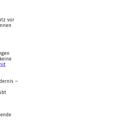
utz vor
önnen
gegen
 keine
mit
dernis –
ubt
hende