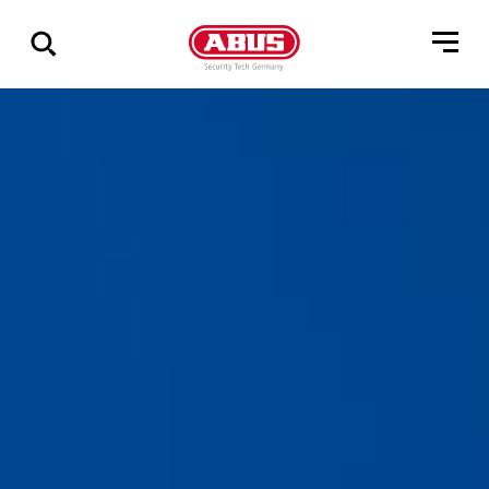
Zeige
alle
Ergebnisse