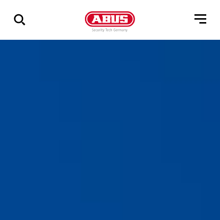
Zeige
alle
Ergebnisse