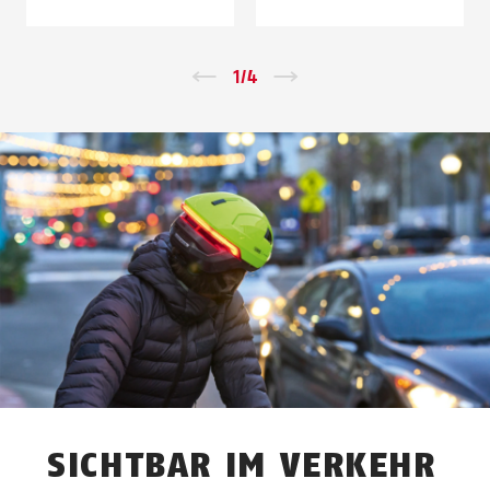
Zurück
1
/
4
Vor
SICHTBAR IM VERKEHR