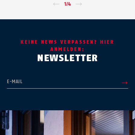
Zurück
1
/
4
Vor
KEINE NEWS VERPASSEN? HIER
ANMELDEN:
NEWSLETTER
E-MAIL