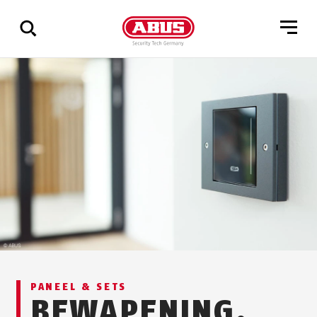
Geef
alle
resultaten
weer
PANEEL & SETS
BEWAPENING.