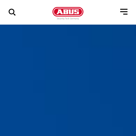
Geef
alle
resultaten
weer