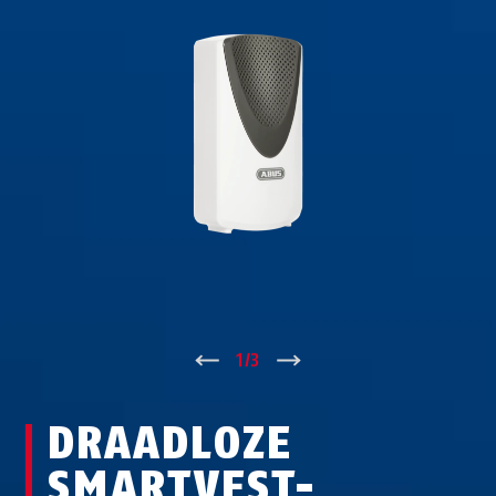
↑
1
/
3
↓
DRAADLOZE
SMARTVEST-