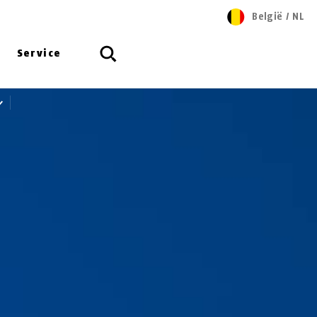
België
/
NL
Service