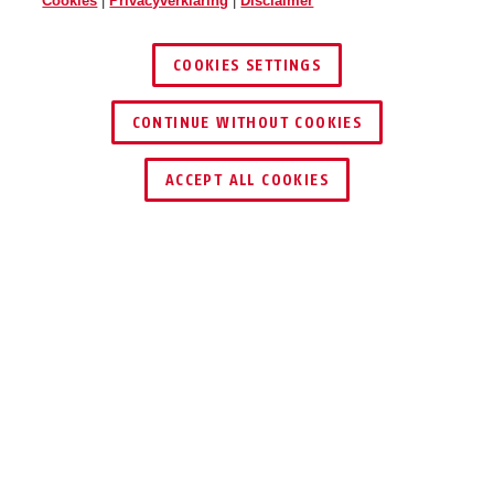
Cookies
|
Privacyverklaring
|
Disclaimer
COOKIES SETTINGS
CONTINUE WITHOUT COOKIES
ACCEPT ALL COOKIES
Beschrijving
CLX-LPXB-SP-00
Deze hoogwaardige, elektronische cilinder van
de CodeLoxx-reeks staat voor meer veiligheid,