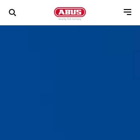
Geef
alle
resultaten
weer