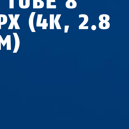
P TUBE 8
PX (4K, 2.8
M)