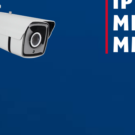
I
M
M