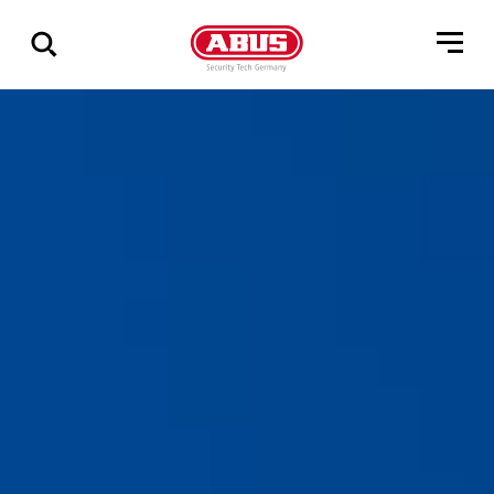
Geef
alle
resultaten
weer