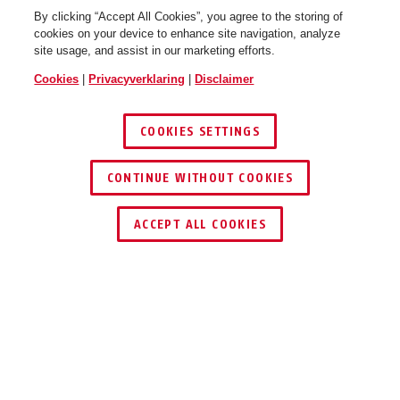
By clicking “Accept All Cookies”, you agree to the storing of
YouDrop FF lemon white S
blush red
YouDrop FF midnight blue S
dust grey
cookies on your device to enhance site navigation, analyze
site usage, and assist in our marketing efforts.
Cookies
|
Privacyverklaring
|
Disclaimer
COOKIES SETTINGS
CONTINUE WITHOUT COOKIES
YouDrop FF mist green S
muted black
YouDrop FF muted black S
ash purple
ACCEPT ALL COOKIES
Beschrijving
YOUDROP FF