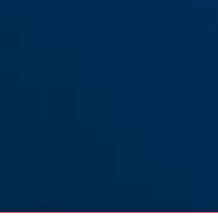
YouDrop FF ash purple S
chalk grey
YouDrop FF blush red S
midnight blue
YouDrop FF chalk grey S
sage green
YouDrop FF dust grey S
lemon white