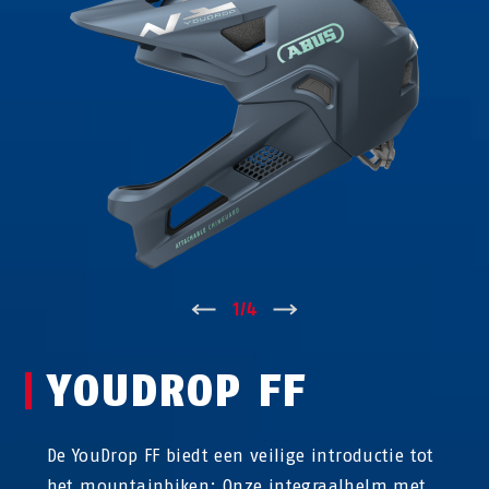
↑
1
/
4
↓
YOUDROP FF
De YouDrop FF biedt een veilige introductie tot
het mountainbiken: Onze integraalhelm met