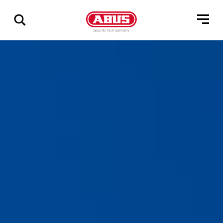
Geef
alle
resultaten
weer