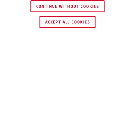
CONTINUE WITHOUT COOKIES
PHANTOM™ 8960/85 +
PHANTOM™ 8960/85 + houder
houder TexKF
KF
ACCEPT ALL COOKIES
Beschrijving
PHANTOM™ 8960
MIJN FIETS, MIJN
SLOT
Met de Steel-O-Flex PHANTOM™ 8960 is
het sluiten en openen bijna net zo