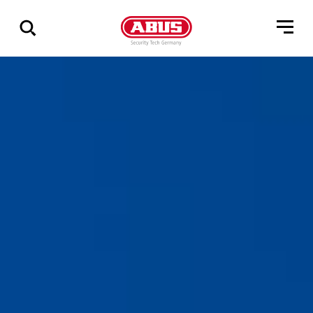
Geef
alle
resultaten
weer