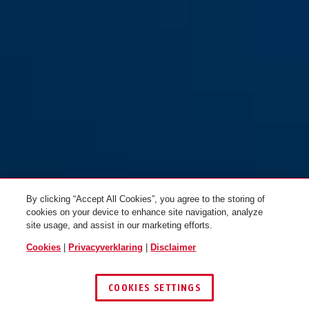
PHANTOM™ 8960/110 + houder
PHANTOM™ 8960/85 Twinset +
TexFL
houder TexKF
By clicking “Accept All Cookies”, you agree to the storing of
cookies on your device to enhance site navigation, analyze
site usage, and assist in our marketing efforts.
Cookies
|
Privacyverklaring
|
Disclaimer
COOKIES SETTINGS