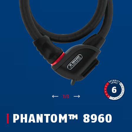
↑
1
/
3
↓
PHANTOM™ 8960