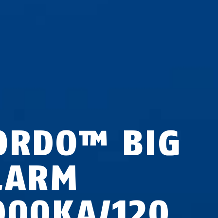
ORDO™ BIG
LARM
000KA/120