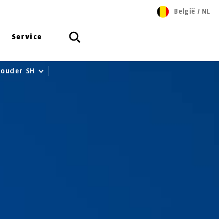
België
/
NL
Service
houder SH