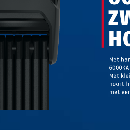
Z
H
Met har
6000KA 
Met kle
hoort h
met een