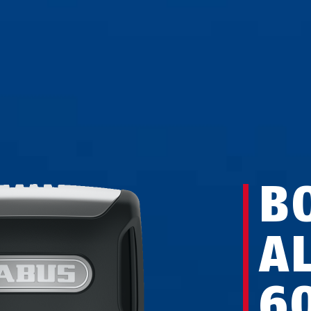
B
A
6