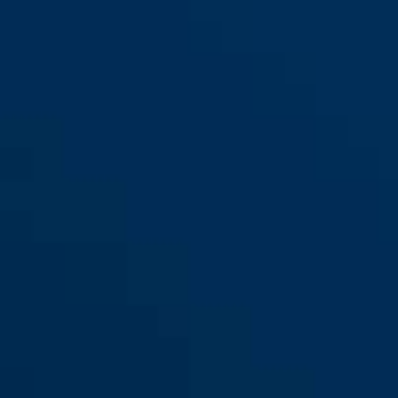
Karabijnhaken JC6408
HANNA voor Kinderwagen