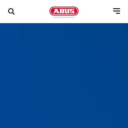
Geef
alle
resultaten
weer