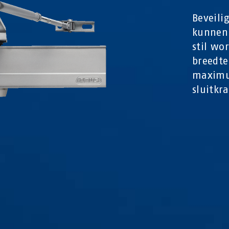
Beveili
kunnen 
stil wo
breedte
maximu
sluitkra