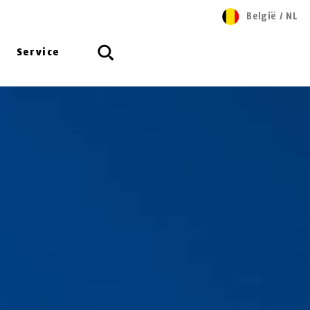
België
/
NL
Service