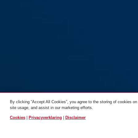
By clicking “Accept All Cookies”, you agree to the storing of cookies on
site usage, and assist in our marketing efforts.
ALLE VARIANTEN
Cookies
|
Privacyverklaring
|
Disclaimer
AC7124 zilver