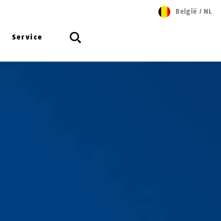
België
/
NL
Service