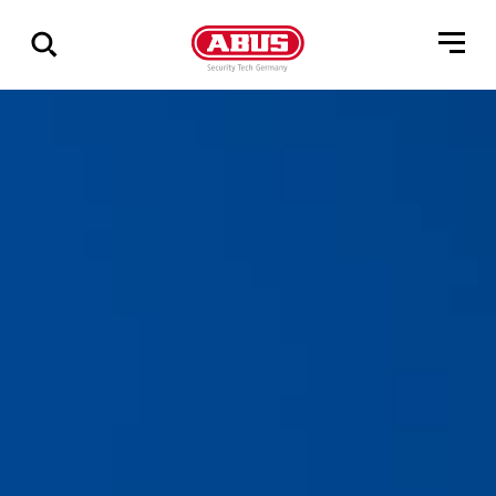
Geef
alle
resultaten
weer