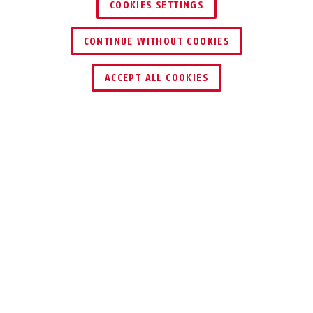
COOKIES SETTINGS
CONTINUE WITHOUT COOKIES
ACCEPT ALL COOKIES
Beschrijving
AC7224
DE
PROFESSIONELE
OPLOSSING