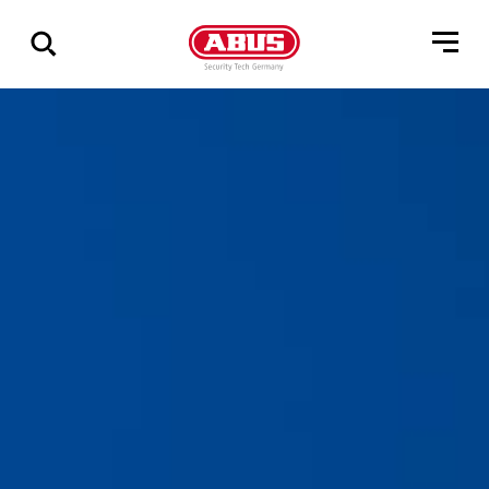
Geef
alle
resultaten
weer