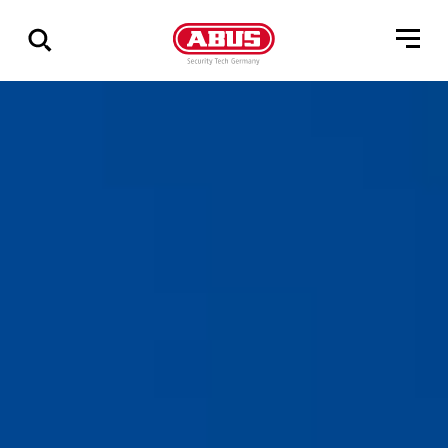
Geef
alle
resultaten
weer