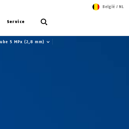
België
/
NL
Service
Tube 5 MPx (2,8 mm)