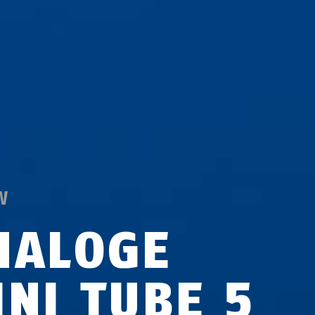
W
NALOGE
INI TUBE 5