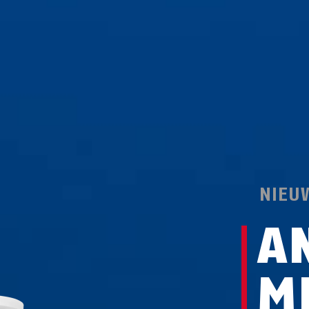
NIEU
A
M