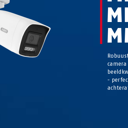
M
M
Robuust
camera 
beeldkw
- perfe
achtera